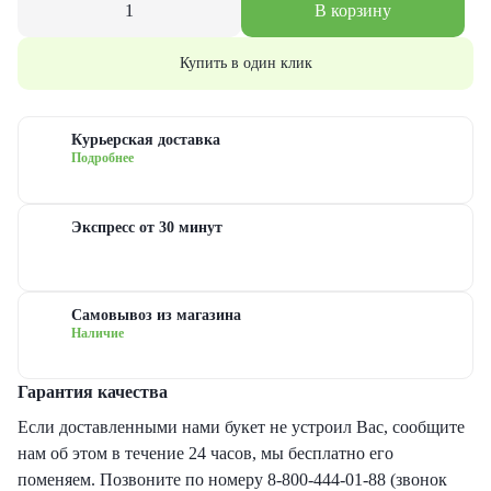
В корзину
еты с гипсофилами
уальная флористика
руге
з
Купить в один клик
еты с гвоздиками
дание
ые
еты с лилиями
евраля
довые
Курьерская доставка
Подробнее
еты с хризантемами
иска
сные
Экспресс от 30 минут
еты с ирисами
ь матери
овые
Самовывоз из магазина
еты с пионами
ь рождения
товые
Наличие
рные букеты
ый год
новидные
Гарантия качества
Если доставленными нами букет не устроил Вас, сообщите
еты с герберами
дьба
нам об этом в течение 24 часов, мы бесплатно его
поменяем. Позвоните по номеру 8-800-444-01-88 (звонок