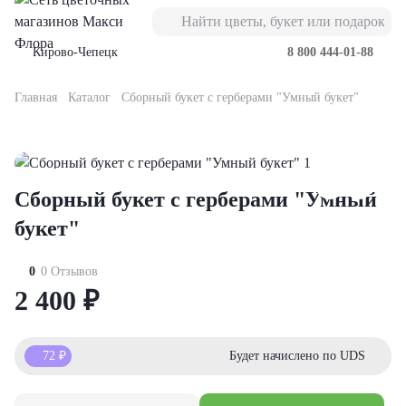
Кирово-Чепецк
8 800 444-01-88
Главная
Каталог
Сборный букет с герберами "Умный букет"
Букеты
Композиции
Подарки
Повод
Кому
Букеты из роз
орские
орзинке
вьте к букету
ь мамы
имой
роза
Сборный букет с герберами "Умный
оробке
кие игрушки
нтября
телю
ты из роз
оз
букет"
ты из гвоздик
ы
евраля
ери
роза
0
0 Отзывов
2 400
₽
еты из лизиантусов
бо-наборы
рта
леге
оз
72
₽
Будет начислено по UDS
еты с альстромерией
олад
ускной
е
оза