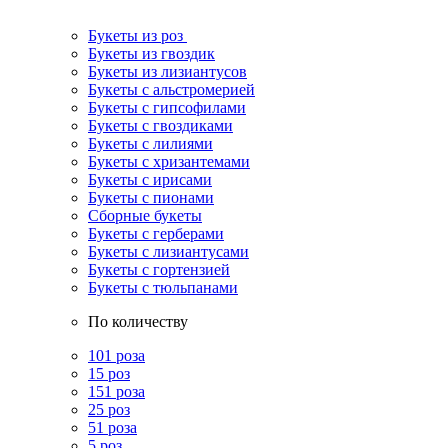
Букеты из роз
Букеты из гвоздик
Букеты из лизиантусов
Букеты с альстромерией
Букеты с гипсофилами
Букеты с гвоздиками
Букеты с лилиями
Букеты с хризантемами
Букеты с ирисами
Букеты с пионами
Сборные букеты
Букеты с герберами
Букеты с лизиантусами
Букеты с гортензией
Букеты с тюльпанами
По количеству
101 роза
15 роз
151 роза
25 роз
51 роза
5 роз