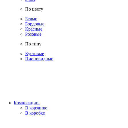
По цвету
Белые
Бордовые
Красные
Розовые
По типу
Кустовые
Пионовидные
Композиции
В корзинке
В коробке