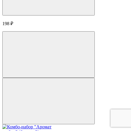
198
₽