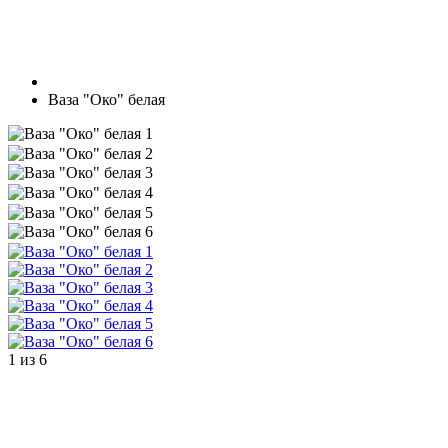
Ваза "Око" белая
1
из
6