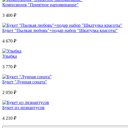
Композиция "Приятное напоминание"
3 400
₽
Букет "Пылкая любовь"+подар набор "Шкатулка красоты"
4 670
₽
Улыбка
3 770
₽
Букет "Лунная соната"
2 050
₽
Букет из лизиантусов
4 210
₽