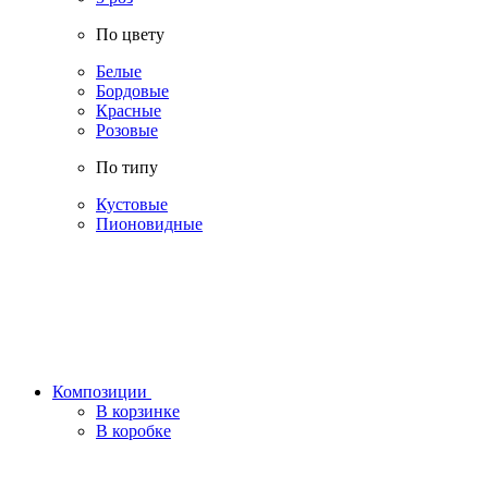
По цвету
Белые
Бордовые
Красные
Розовые
По типу
Кустовые
Пионовидные
Композиции
В корзинке
В коробке