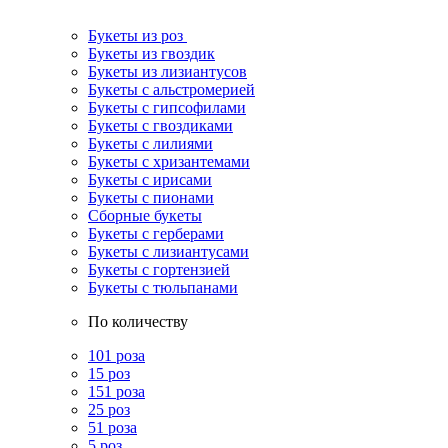
Букеты из роз
Букеты из гвоздик
Букеты из лизиантусов
Букеты с альстромерией
Букеты с гипсофилами
Букеты с гвоздиками
Букеты с лилиями
Букеты с хризантемами
Букеты с ирисами
Букеты с пионами
Сборные букеты
Букеты с герберами
Букеты с лизиантусами
Букеты с гортензией
Букеты с тюльпанами
По количеству
101 роза
15 роз
151 роза
25 роз
51 роза
5 роз