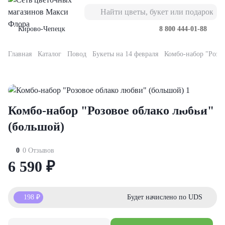
Кирово-Чепецк
8 800 444-01-88
Главная
Каталог
Повод
Букеты на 14 февраля
Комбо-набор "Розо
Букеты
Композиции
Подарки
Повод
Кому
Букеты из роз
орские
орзинке
вьте к букету
ь мамы
имой
роза
Комбо-набор "Розовое облако любви"
оробке
кие игрушки
нтября
телю
ты из роз
оз
(большой)
ты из гвоздик
ы
евраля
ери
роза
0
0 Отзывов
6 590
₽
еты из лизиантусов
бо-наборы
рта
леге
оз
198
₽
Будет начислено по UDS
еты с альстромерией
олад
ускной
е
оза