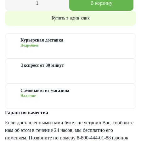
В корзину
еты с гипсофилами
уальная флористика
руге
з
Купить в один клик
еты с гвоздиками
дание
ые
еты с лилиями
евраля
довые
Курьерская доставка
Подробнее
еты с хризантемами
иска
сные
Экспресс от 30 минут
еты с ирисами
ь матери
овые
Самовывоз из магазина
еты с пионами
ь рождения
товые
Наличие
рные букеты
ый год
новидные
Гарантия качества
Если доставленными нами букет не устроил Вас, сообщите
еты с герберами
дьба
нам об этом в течение 24 часов, мы бесплатно его
поменяем. Позвоните по номеру 8-800-444-01-88 (звонок