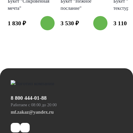
Букет "Сокровенная
Букет "Нежное
Букет "Н
мечта"
послание"
текстура"
1 830
₽
3 530
₽
3 110
₽
8 800 444-01-88
Работаем с 08:00 до 20:00
mf.zakaz@yandex.ru