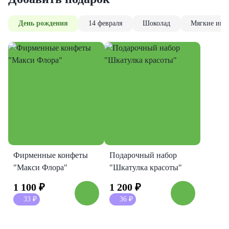
День рождения
14 февраля
Шоколад
Мягкие игр
Фирменные конфеты
Подарочный набор
"Макси Флора"
"Шкатулка красоты"
1 100
₽
1 200
₽
33
₽
36
₽