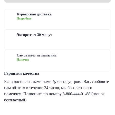
еты с гипсофилами
уальная флористика
руге
з
Курьерская доставка
еты с гвоздиками
дание
ые
Подробнее
еты с лилиями
евраля
довые
Экспресс от 30 минут
еты с хризантемами
иска
сные
Самовывоз из магазина
Наличие
еты с ирисами
ь матери
овые
Гарантия качества
еты с пионами
ь рождения
товые
Если доставленными нами букет не устроил Вас, сообщите
нам об этом в течение 24 часов, мы бесплатно его
рные букеты
ый год
новидные
поменяем. Позвоните по номеру 8-800-444-01-88 (звонок
бесплатный)
еты с герберами
дьба