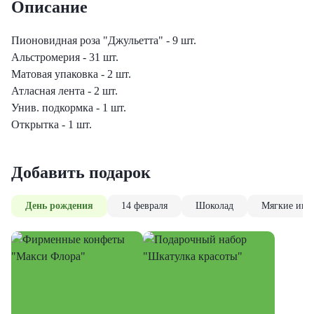
Описание
еты с лизиантусами
Пионовидная роза "Джульетта" - 9 шт.
ты с гортензией
Альстромерия - 31 шт.
Матовая упаковка - 2 шт.
еты с тюльпанами
Атласная лента - 2 шт.
Унив. подкормка - 1 шт.
Открытка - 1 шт.
Добавить подарок
День рождения
14 февраля
Шоколад
Мягкие игр