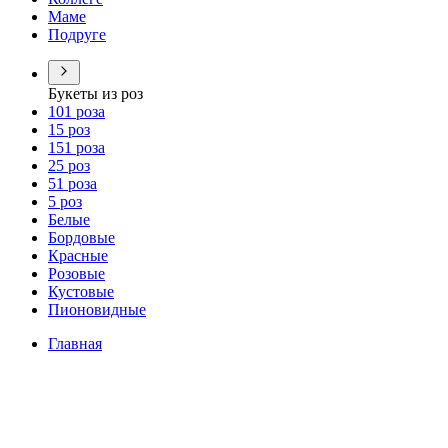
Маме
Подруге
Букеты из роз
101 роза
15 роз
151 роза
25 роз
51 роза
5 роз
Белые
Бордовые
Красные
Розовые
Кустовые
Пионовидные
Главная