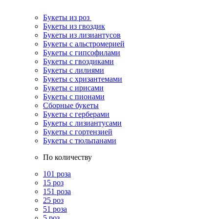
Букеты из роз
Букеты из гвоздик
Букеты из лизиантусов
Букеты с альстромерией
Букеты с гипсофилами
Букеты с гвоздиками
Букеты с лилиями
Букеты с хризантемами
Букеты с ирисами
Букеты с пионами
Сборные букеты
Букеты с герберами
Букеты с лизиантусами
Букеты с гортензией
Букеты с тюльпанами
По количеству
101 роза
15 роз
151 роза
25 роз
51 роза
5 роз