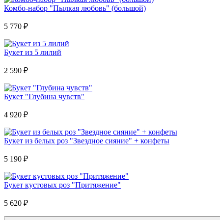
Комбо-набор "Пылкая любовь" (большой)
5 770
₽
Букет из 5 лилий
2 590
₽
Букет "Глубина чувств"
4 920
₽
Букет из белых роз "Звездное сияние" + конфеты
5 190
₽
Букет кустовых роз "Притяжение"
5 620
₽