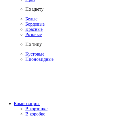
По цвету
Белые
Бордовые
Красные
Розовые
По типу
Кустовые
Пионовидные
Композиции
В корзинке
В коробке