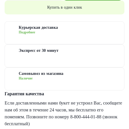
еты с гипсофилами
уальная флористика
руге
з
Купить в один клик
еты с гвоздиками
дание
ые
Курьерская доставка
Подробнее
еты с лилиями
евраля
довые
Экспресс от 30 минут
еты с хризантемами
иска
сные
еты с ирисами
ь матери
овые
Самовывоз из магазина
Наличие
еты с пионами
ь рождения
товые
Гарантия качества
рные букеты
ый год
новидные
Если доставленными нами букет не устроил Вас, сообщите
нам об этом в течение 24 часов, мы бесплатно его
еты с герберами
дьба
поменяем. Позвоните по номеру 8-800-444-01-88 (звонок
бесплатный)