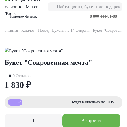
Кирово-Чепецк
8 800 444-01-88
Главная
Каталог
Повод
Букеты на 14 февраля
Букет "Сокровенная
Букеты
Композиции
Подарки
Повод
Кому
Букеты из роз
орские
орзинке
вьте к букету
ь мамы
имой
роза
Букет "Сокровенная мечта"
оробке
кие игрушки
нтября
телю
ты из роз
оз
0
0 Отзывов
ты из гвоздик
ы
евраля
ери
1 830
₽
роза
еты из лизиантусов
бо-наборы
рта
леге
оз
55
₽
Будет начислено по UDS
еты с альстромерией
олад
ускной
е
оза
В корзину