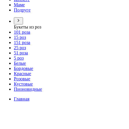
Маме
Подруге
Букеты из роз
101 роза
15 роз
151 роза
25 роз
51 роза
5 роз
Белые
Бордовые
Красные
Розовые
Кустовые
Пионовидные
Главная