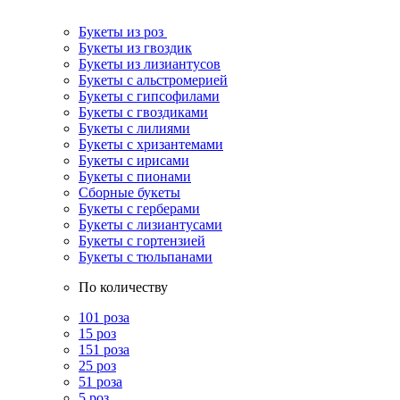
Букеты из роз
Букеты из гвоздик
Букеты из лизиантусов
Букеты с альстромерией
Букеты с гипсофилами
Букеты с гвоздиками
Букеты с лилиями
Букеты с хризантемами
Букеты с ирисами
Букеты с пионами
Сборные букеты
Букеты с герберами
Букеты с лизиантусами
Букеты с гортензией
Букеты с тюльпанами
По количеству
101 роза
15 роз
151 роза
25 роз
51 роза
5 роз