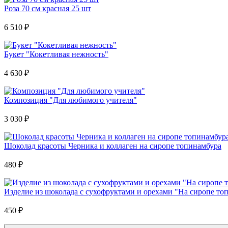
Роза 70 см красная 25 шт
6 510
₽
Букет "Кокетливая нежность"
4 630
₽
Композиция "Для любимого учителя"
3 030
₽
Шоколад красоты Черника и коллаген на сиропе топинамбура
480
₽
Изделие из шоколада с сухофруктами и орехами "На сиропе то
450
₽