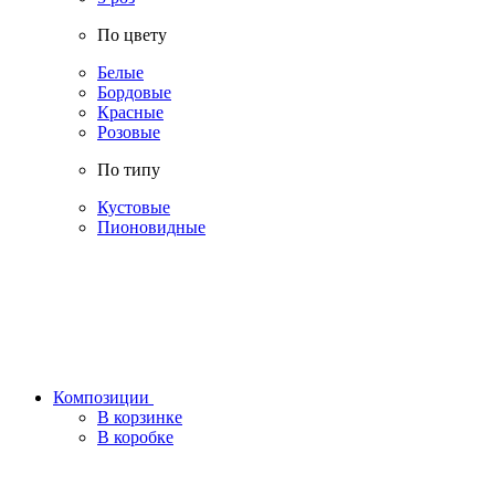
По цвету
Белые
Бордовые
Красные
Розовые
По типу
Кустовые
Пионовидные
Композиции
В корзинке
В коробке