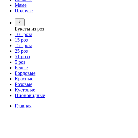
Маме
Подруге
Букеты из роз
101 роза
15 роз
151 роза
25 роз
51 роза
5 роз
Белые
Бордовые
Красные
Розовые
Кустовые
Пионовидные
Главная