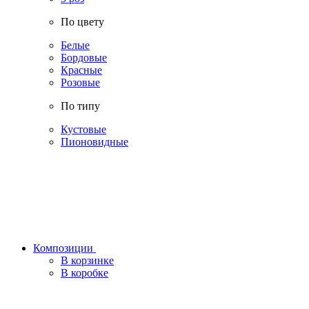
По цвету
Белые
Бордовые
Красные
Розовые
По типу
Кустовые
Пионовидные
Композиции
В корзинке
В коробке