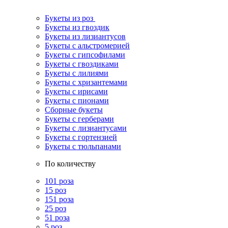
Букеты из роз
Букеты из гвоздик
Букеты из лизиантусов
Букеты с альстромерией
Букеты с гипсофилами
Букеты с гвоздиками
Букеты с лилиями
Букеты с хризантемами
Букеты с ирисами
Букеты с пионами
Сборные букеты
Букеты с герберами
Букеты с лизиантусами
Букеты с гортензией
Букеты с тюльпанами
По количеству
101 роза
15 роз
151 роза
25 роз
51 роза
5 роз