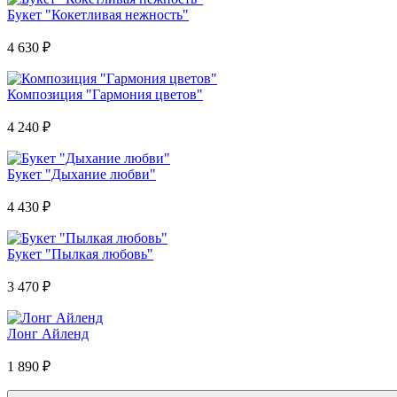
Букет "Кокетливая нежность"
4 630
₽
Композиция "Гармония цветов"
4 240
₽
Букет "Дыхание любви"
4 430
₽
Букет "Пылкая любовь"
3 470
₽
Лонг Айленд
1 890
₽