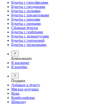
Букеты с гипсофилами
Букеты с гвоздиками
Букеты с лилиями
Букеты с хризантемами
Букеты с ирисами
Букеты с пионами
Сборные букеты
Букеты с герберами
Букеты с лизиантусами
Букеты с гортензией
Букеты с тюльпанами
Композиции
В корзинке
В коробке
Подарки
Добавьте к букету
Мягкие игрушки
Вазы
Комбо-наборы
Шоколад