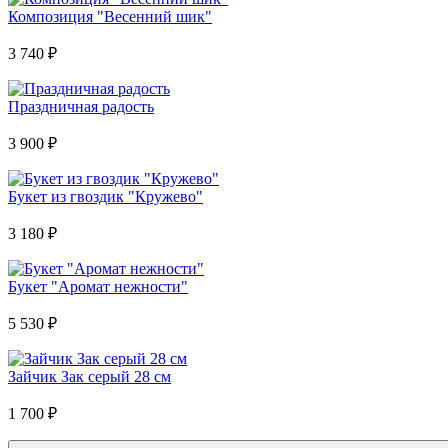
Композиция "Весенний шик"
3 740
₽
Праздничная радость
3 900
₽
Букет из гвоздик "Кружево"
3 180
₽
Букет "Аромат нежности"
5 530
₽
Зайчик Зак серый 28 см
1 700
₽