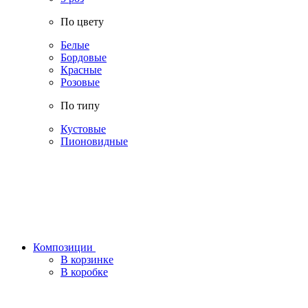
По цвету
Белые
Бордовые
Красные
Розовые
По типу
Кустовые
Пионовидные
Композиции
В корзинке
В коробке