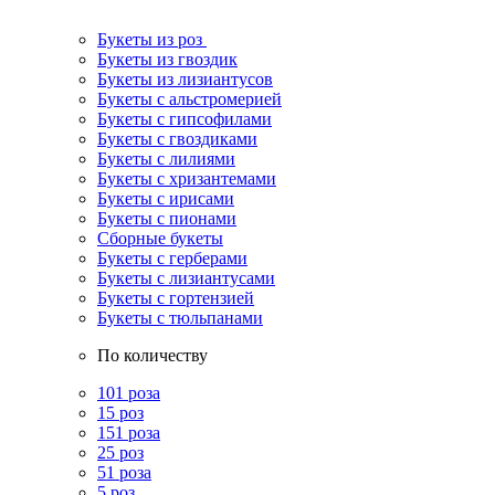
Букеты из роз
Букеты из гвоздик
Букеты из лизиантусов
Букеты с альстромерией
Букеты с гипсофилами
Букеты с гвоздиками
Букеты с лилиями
Букеты с хризантемами
Букеты с ирисами
Букеты с пионами
Сборные букеты
Букеты с герберами
Букеты с лизиантусами
Букеты с гортензией
Букеты с тюльпанами
По количеству
101 роза
15 роз
151 роза
25 роз
51 роза
5 роз