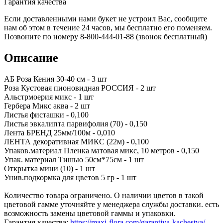
Гарантия качества
Если доставленными нами букет не устроил Вас, сообщите
нам об этом в течение 24 часов, мы бесплатно его поменяем.
Позвоните по номеру 8-800-444-01-88 (звонок бесплатный)
Описание
АБ Роза Кения 30-40 см - 3 шт
Роза Кустовая пионовидная РОССИЯ - 2 шт
Альстрмоерия микс - 1 шт
Гербера Микс аква - 2 шт
Листья фисташки - 0,100
Листья эвкалипта парвифолия (70) - 0,150
Лента БРЕНД 25мм/100м - 0,010
ЛЕНТА декоративная МИКС (22м) - 0,100
Упаков.материал Пленка матовая микс, 10 метров - 0,150
Упак. материал Тишью 50см*75см - 1 шт
Открытка мини (10) - 1 шт
Унив.подкормка для цветов 5 гр - 1 шт
Количество товара ограничено. О наличии цветов в такой
цветовой гамме уточняйте у менеджера службы доставки. есть
возможность замены цветовой гаммы и упаковки.
Гарантия качества:
https://maxi-flora.com/garantiya-kachestva/