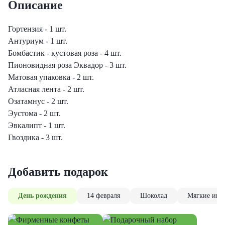
Описание
еты с лизиантусами
Гортензия - 1 шт.
ты с гортензией
Антуриум - 1 шт.
Бомбастик - кустовая роза - 4 шт.
еты с тюльпанами
Пионовидная роза Эквадор - 3 шт.
Матовая упаковка - 2 шт.
Атласная лента - 2 шт.
Озатамнус - 2 шт.
Эустома - 2 шт.
Эвкалипт - 1 шт.
Гвоздика - 3 шт.
Добавить подарок
День рождения
14 февраля
Шоколад
Мягкие игр