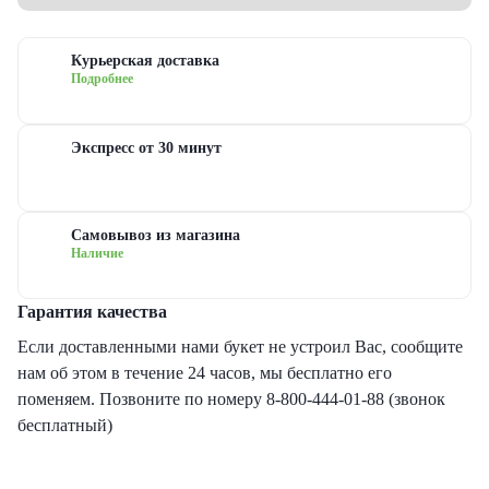
еты с гипсофилами
уальная флористика
руге
з
Курьерская доставка
еты с гвоздиками
дание
ые
Подробнее
еты с лилиями
евраля
довые
Экспресс от 30 минут
еты с хризантемами
иска
сные
Самовывоз из магазина
Наличие
еты с ирисами
ь матери
овые
Гарантия качества
еты с пионами
ь рождения
товые
Если доставленными нами букет не устроил Вас, сообщите
нам об этом в течение 24 часов, мы бесплатно его
рные букеты
ый год
новидные
поменяем. Позвоните по номеру 8-800-444-01-88 (звонок
бесплатный)
еты с герберами
дьба