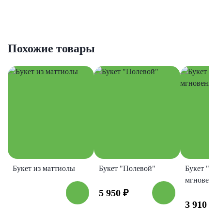
Похожие товары
Букет из маттиолы
Букет "Полевой"
Букет "П
мгновени
5 950
₽
3 910
₽